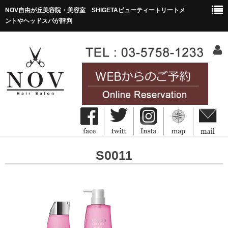
NOV自由が丘美容院・美容室 SHIGETAビューティートリートメ
ントやヘッドスパが評判
HOME
S0011
ホーム
Concept
コンセプト
Menu&Price
メニュー・価格