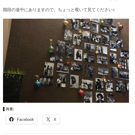
階段の途中にありますので、ちょっと覗いて見てください♪
Staff
スタッフ
Online Shop
オンラインショップ
blog
ブログ
Opening&Access
営業時間・アクセス
共有:
Facebook
X