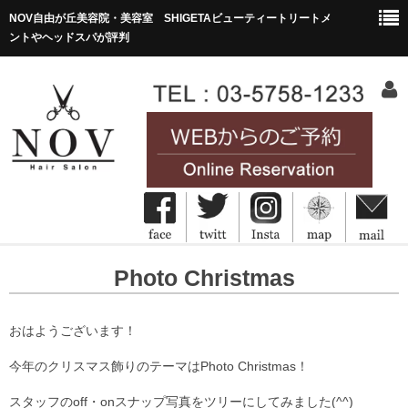
NOV自由が丘美容院・美容室 SHIGETAビューティートリートメ
ントやヘッドスパが評判
HOME
Photo Christmas
ホーム
Concept
おはようございます！
コンセプト
今年のクリスマス飾りのテーマはPhoto Christmas！
Menu&Price
スタッフのoff・onスナップ写真をツリーにしてみました(^^)
メニュー・価格