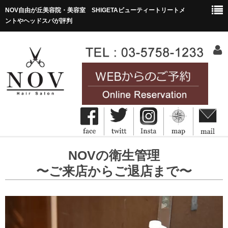
NOV自由が丘美容院・美容室 SHIGETAビューティートリートメ
ントやヘッドスパが評判
HOME
NOVの衛生管理
ホーム
〜ご来店からご退店まで〜
Concept
コンセプト
Menu&Price
メニュー・価格