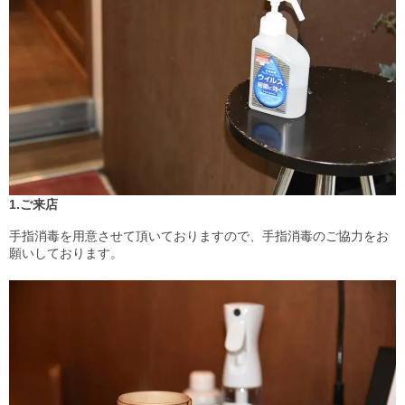
Staff
スタッフ
Online Shop
オンラインショップ
blog
ブログ
1.ご来店
Opening&Access
営業時間・アクセス
手指消毒を用意させて頂いておりますので、手指消毒のご協力をお
願いしております。