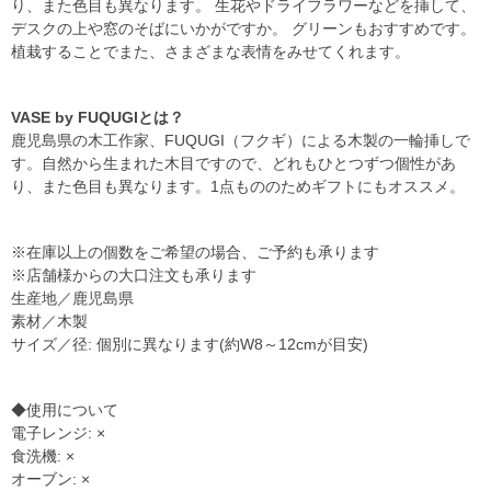
り、また色目も異なります。 生花やドライフラワーなどを挿して、
デスクの上や窓のそばにいかがですか。 グリーンもおすすめです。
植栽することでまた、さまざまな表情をみせてくれます。
VASE by FUQUGIとは？
鹿児島県の木工作家、FUQUGI（フクギ）による木製の一輪挿しで
す。自然から生まれた木目ですので、どれもひとつずつ個性があ
り、また色目も異なります。1点もののためギフトにもオススメ。
※在庫以上の個数をご希望の場合、ご予約も承ります
※店舗様からの大口注文も承ります
生産地／鹿児島県
素材／木製
サイズ／径: 個別に異なります(約W8～12cmが目安)
◆使用について
電子レンジ: ×
食洗機: ×
オーブン: ×