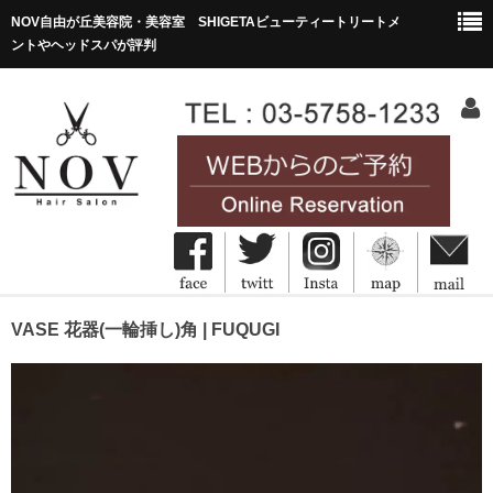
NOV自由が丘美容院・美容室 SHIGETAビューティートリートメ
ントやヘッドスパが評判
HOME
VASE 花器(一輪挿し)角 | FUQUGI
ホーム
Concept
コンセプト
Menu&Price
メニュー・価格