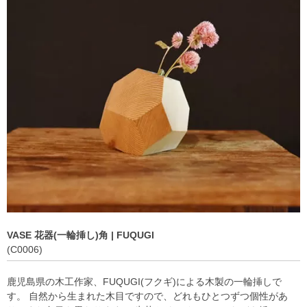
Staff
スタッフ
Online Shop
オンラインショップ
blog
ブログ
Opening&Access
営業時間・アクセス
VASE 花器(一輪挿し)角 | FUQUGI
(C0006)
鹿児島県の木工作家、FUQUGI(フクギ)による木製の一輪挿しで
す。 自然から生まれた木目ですので、どれもひとつずつ個性があ