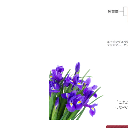
「これ
しなや