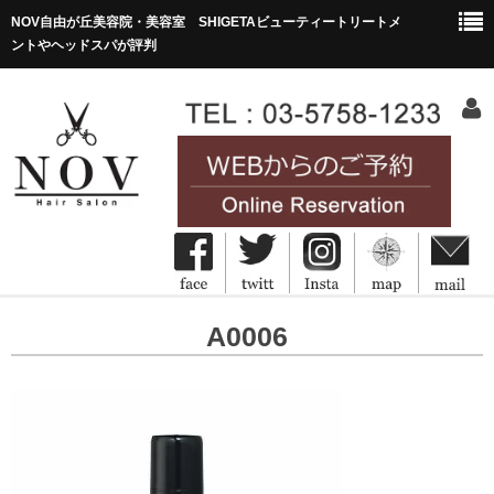
NOV自由が丘美容院・美容室 SHIGETAビューティートリートメ
ントやヘッドスパが評判
HOME
A0006
ホーム
Concept
コンセプト
Menu&Price
メニュー・価格