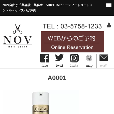
NOV自由が丘美容院・美容室 SHIGETAビューティートリートメ
ントやヘッドスパが評判
HOME
A0001
ホーム
Concept
コンセプト
Menu&Price
メニュー・価格