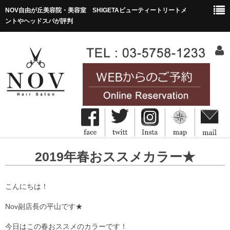
NOV自由が丘美容院・美容室 SHIGETAビューティートリートメ
ントやヘッドスパが評判
HOME
2019年春おススメカラー★
ホーム
Concept
こんにちは！
コンセプト
Nov
副店長の平山です★
Menu&Price
今日はこの春おススメのカラーです！
メニュー・価格