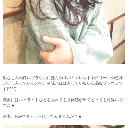
肌なじみの良いブラウンにほんのりバイオレットやグリーンの色味
が少し入っているので、
赤味がほぼ入っていない上品なブラウンで
す(
*^^*
)
表面にはハイライトなどを入れても立体感が出てとっても可愛いで
すよ★
是非、
Nov
で春カラーにしてみませんか？★