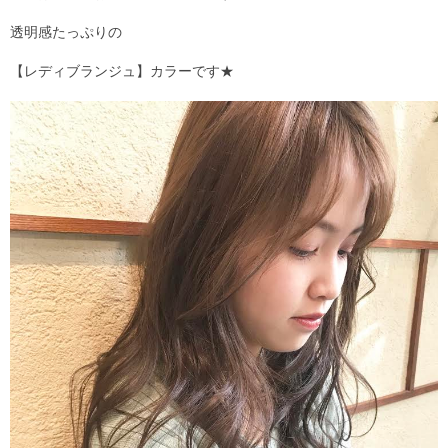
透明感たっぷりの
Staff
スタッフ
【レディブランジュ】カラーです★
Online Shop
オンラインショップ
blog
ブログ
Opening&Access
営業時間・アクセス