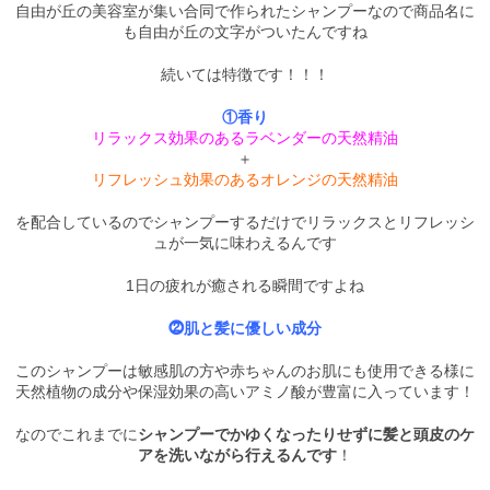
自由が丘の美容室が集い合同で作られたシャンプーなので商品名に
も自由が丘の文字がついたんですね
続いては特徴です！！！
①香り
リラックス効果のあるラベンダーの天然精油
＋
リフレッシュ効果のあるオレンジの天然精油
を配合しているのでシャンプーするだけでリラックスとリフレ
ッシ
ュが一気に味わえるんです
1日の疲れが癒される瞬間ですよね
⓶肌と髪に優しい成分
このシャンプーは敏感肌の方や赤ちゃんのお肌にも使用できる様に
天然植物の成分や保湿効果の高いアミノ酸が豊富に入っています！
なのでこれまでに
シャンプーでかゆくなったりせずに髪と頭皮のケ
アを洗いながら行えるんです
！