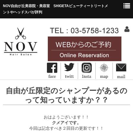
NOV自由が丘美容院・美容室 SHIGETAビューティートリートメ
ントやヘッドスパが評判
HOME
自由が丘限定のシャンプーがあるの
ホーム
って知っていますか？？
Concept
コンセプト
おはようございます！！
クメアイです。
Menu&Price
今回は記念すべき２回目の更新です！！
メニュー・価格