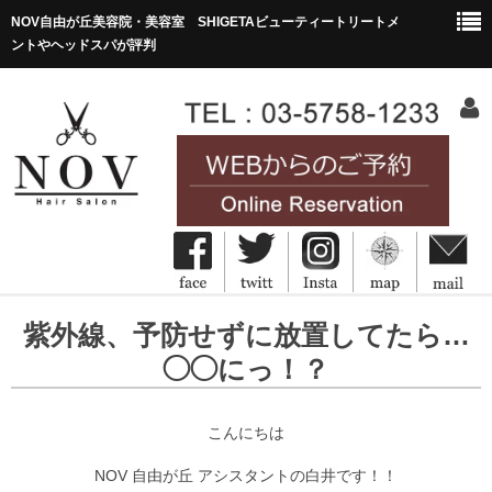
NOV自由が丘美容院・美容室 SHIGETAビューティートリートメ
ントやヘッドスパが評判
HOME
紫外線、予防せずに放置してたら…
ホーム
◯◯にっ！？
Concept
コンセプト
こんにちは
Menu&Price
NOV 自由が丘 アシスタントの白井です！！
メニュー・価格