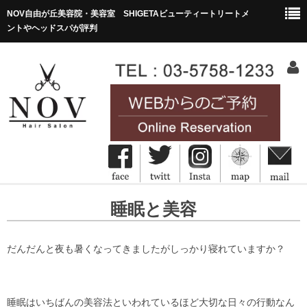
NOV自由が丘美容院・美容室 SHIGETAビューティートリートメ
ントやヘッドスパが評判
HOME
睡眠と美容
ホーム
Concept
だんだんと夜も暑くなってきましたがしっかり寝れていますか？
コンセプト
Menu&Price
睡眠はいちばんの美容法といわれているほど大切な日々の行動なん
メニュー・価格