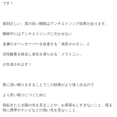
です！
Staff
スタッフ
規則正しい、質の良い睡眠はアンチエイジング効果があります。
Online Shop
オンラインショップ
睡眠中にはアンチエイジングに欠かせない
blog
皮膚のターンオーバーを促進する「成長ホルモン」と
ブログ
活性酸素を除去し老化を遅らせる「メラトニン」
Opening&Access
が生成されます！
営業時間・アクセス
夜に深い眠りをすることでこの効果がより強く出るので
より良い眠りにつくために
朝起きたら太陽の光を見ることや、お昼寝をしすぎないこと、寝る
前に携帯やテレビなどの強い光を見ないこと