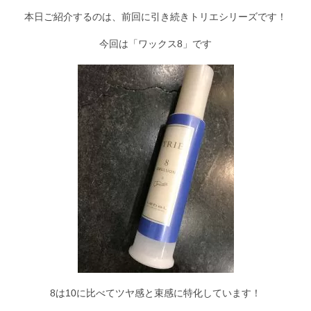
本日ご紹介するのは、前回に引き続きトリエシリーズです！
Staff
スタッフ
今回は「ワックス8」です
Online Shop
オンラインショップ
blog
ブログ
Opening&Access
営業時間・アクセス
8は10に比べてツヤ感と束感に特化しています！