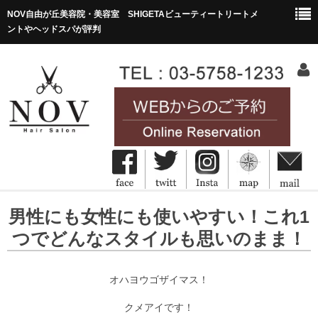
NOV自由が丘美容院・美容室 SHIGETAビューティートリートメ
ントやヘッドスパが評判
HOME
男性にも女性にも使いやすい！これ1
ホーム
つでどんなスタイルも思いのまま！
Concept
コンセプト
オハヨウゴザイマス！
Menu&Price
クメアイです！
メニュー・価格