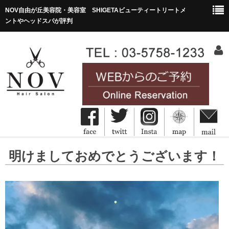
NOV自由が丘美容院・美容室 SHIGETAビューティートリートメ
ントやヘッドスパが評判
HOME
明けましておめでとうございます！
ホーム
Concept
コンセプト
Menu&Price
メニュー・価格