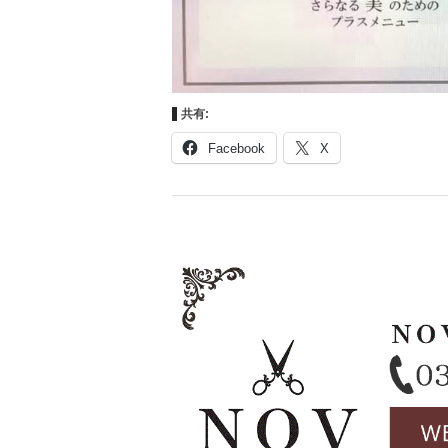
共有:
Facebook
X