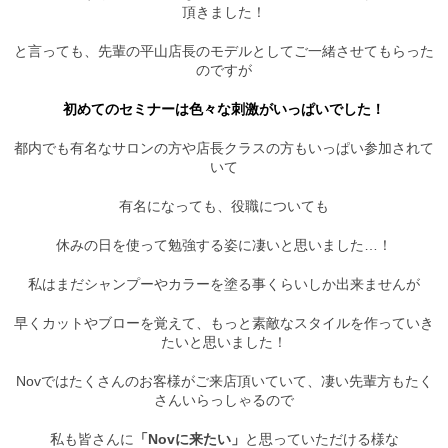
頂きました！
Staff
と言っても、先輩の平山店長のモデルとしてご一緒させてもらった
スタッフ
のですが
Online Shop
初めてのセミナーは色々な刺激がいっぱいでした！
オンラインショップ
都内でも有名なサロンの方や店長クラスの方もいっぱい参加されて
blog
いて
ブログ
有名になっても、役職についても
Opening&Access
休みの日を使って勉強する姿に凄いと思いました…！
営業時間・アクセス
私はまだシャンプーやカラーを塗る事くらいしか出来ませんが
早くカットやブローを覚えて、もっと素敵なスタイルを作っていき
たいと思いました！
Novではたくさんのお客様がご来店頂いていて、凄い先輩方もたく
さんいらっしゃるので
私も皆さんに
「Novに来たい」
と思っていただける様な