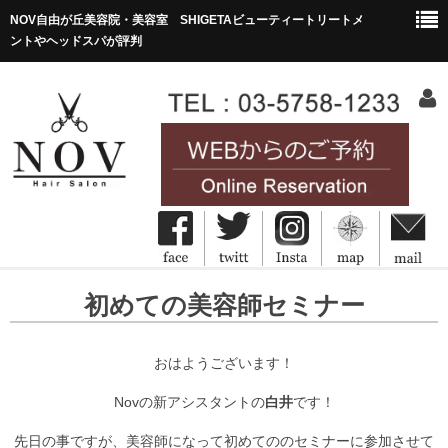
NOV自由が丘美容院・美容室 SHIGETAビューティートリートメ
ントやヘッドスパが評判
HOME
初めての美容師セミナー
ホーム
Concept
おはようございます！
コンセプト
Novの新アシスタントの
白井
です！
Menu&Price
先日の事ですが、美容師になって初めてののセミナーに参加させて
メニュー・価格