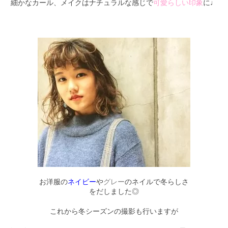
細かなカール、メイクはナチュラルな感じで
可愛らしい印象
に♩
お洋服の
ネイビー
や
グレー
のネイルで冬らしさ
をだしました◎
これから冬シーズンの撮影も行いますが