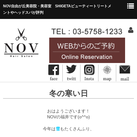
NOV自由が丘美容院・美容室 SHIGETAビューティートリートメ
ントやヘッドスパが評判
HOME
冬の寒い日
ホーム
Concept
おはようございます！
コンセプト
NOVの福井です(o^^o)
今年は
雪
もたくさんふり、
Menu&Price
メニュー・価格