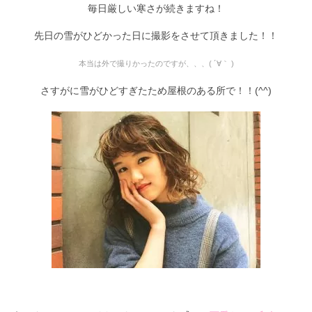
毎日厳しい寒さが続きますね！
Staff
先日の雪がひどかった日に撮影をさせて頂きました！！
スタッフ
本当は外で撮りかったのですが、、、( ´∀｀ )
Online Shop
オンラインショップ
さすがに雪がひどすぎたため屋根のある所で！！(^^)
blog
ブログ
Opening&Access
営業時間・アクセス