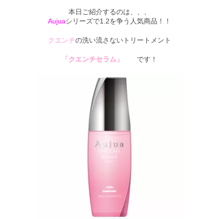
本日ご紹介するのは、、、
Staff
Aujua
シリーズで1.2を争う人気商品！！
スタッフ
クエンチ
の洗い流さないトリートメント
Online Shop
「クエンチセラム」
です！
オンラインショップ
blog
ブログ
Opening&Access
営業時間・アクセス