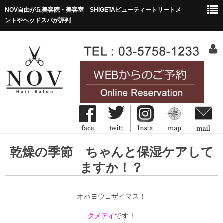
NOV自由が丘美容院・美容室 SHIGETAビューティートリートメ
ントやヘッドスパが評判
HOME
乾燥の季節 ちゃんと保湿ケアして
ホーム
ますか！？
Concept
コンセプト
オハヨウゴザイマス！
Menu&Price
クメアイ
です！
メニュー・価格