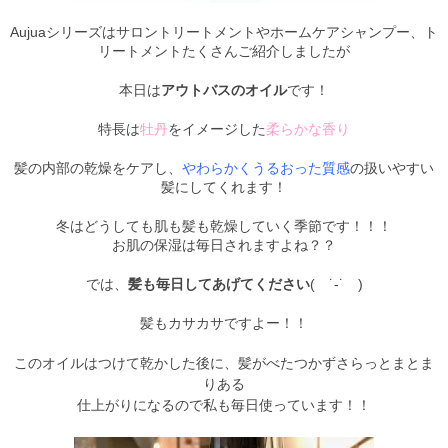
Aujuaシリーズはサロントリートメントやホームケアシャンプー、
ト
リートメントたくさんご紹介しましたが
本日は
アウトバスのオイ
ル
です！
特長は
牡丹
をイメージした
柔らかな香り
髪の内部の乾燥をケアし、
やわらかくうるおった質感
の扱いやすい
髪にしてくれます！
冬はどうしても肌も髪も乾燥していく季節です！！！
お肌の保湿は毎日されますよね？？
では、
髪も毎日してあげてください
( ˙-˙ )
髪もカサカサですよー！！
このオイルはつけて乾かした後に、髪がべたつかずさらっとまとま
りある
仕上がりになるので私も毎日使っています！！