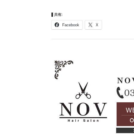
共有:
Facebook
X