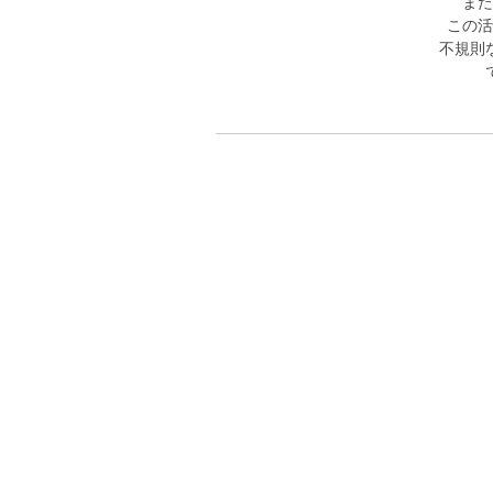
また
この活
不規則