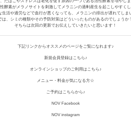
、たばこやストレスは老化を促す原因の一つである活性酵素を増
やしま
性酵素がメラノサイトを刺激してメラニンの過剰産生を起こ
しやすくし
な生活や過労などで血行が悪くなっても、
メラニンの排出が遅れてしま
では、シミの種類やその予防対策はどういったものがあるのでしょうか
そちらは次回の更新でお伝えしていきたい
と思います！
下記リンクからオススメのページをご覧になれます♪
新規会員登録はこちら♪
オンラインショップのご利用はこちら♪
メニュー・料金が気になる方☆
ご予約はこちらから♪
NOV Facebook
NOV instagram