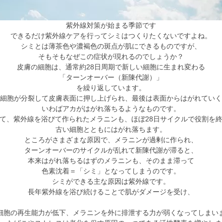
紫外線対策が始まる季節です
できるだけ紫外線ケアを行ってシミはつくりたくないですよね。
シミとは薄茶色や濃褐色の斑点が肌にできるものですが、
そもそもなぜこの症状が現れるのでしょうか？
皮膚の細胞は、通常約28日周期で新しい細胞に生まれ変わる
「
ターンオーバー（新陳代謝）」
を繰り返しています。
細胞が分裂して皮膚表面に押し上げられ、
最後は表面からはがれていく
いわばアカがはがれ落ちるようなものです。
て、紫外線を浴びて作られたメラニンも、
ほぼ28日サイクルで役割を
古い細胞とともにはがれ落ちます。
ところがさまざまな原因で、メラニンが過剰に作られ、
ターンオーバーのサイクルが乱れて新陳代謝が滞ると、
本来はがれ落ちるはずのメラニンも、そのまま滞って
色素沈着＝「
シミ」となってしまうのです。
シミができる主な原因は紫外線です。
長年紫外線を浴び続けることで肌がダメージを受け、
細胞の再生能力が低下、
メラニンを外に排泄する力が弱くなってしまい