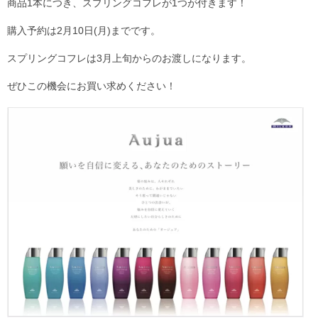
商品1本につき、スプリングコフレが1つが付きます！
Staff
購入予約は2月10日(月)までです。
スタッフ
スプリングコフレは3月上旬からのお渡しになります。
Online Shop
ぜひこの機会にお買い求めください！
オンラインショップ
blog
ブログ
Opening&Access
営業時間・アクセス