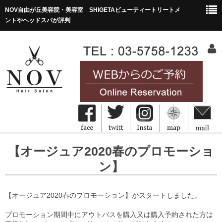
NOV自由が丘美容院・美容室 SHIGETAビューティートリートメ
ントやヘッドスパが評判
HOME
【オージュア2020春のプロモーショ
ホーム
ン】
Concept
コンセプト
【オージュア2020春のプロモーション】がスタートしました。
Menu&Price
プロモーション期間中にアウトバスを購入又は購入予約された方は
メニュー・価格